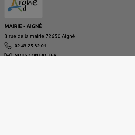
MAIRIE - AIGNÉ
3 rue de la mairie 72650 Aigné
02 43 25 32 01
NOUS CONTACTER
M'Y RENDRE
www.aigne.fr/