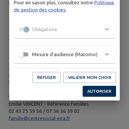
Pour en savoir plus, consultez notre
Politique
🕙 De 10h à 11h
de gestion des cookies
.
📍 Centre F. Rabelais – 72650 La Milesse
✨ ATELIER DEVELOPPEMENT MOTEUR
Obligatoire
📅 Samedi 6 juin
🕙 De 10h à 11h
📍 Centre F. Rabelais – 72650 La Milesse
Mesure d'audience (Matomo)
Tarifs : de 1€ à 3,50€ selon le quotient familial
Adhésion au centre social : 6€ individuelle / 15€
familiale
REFUSER
VALIDER MON CHOIX
Inscription obligatoire – places limitées
AUTORISER
Renseignements & inscriptions :
Emilie VINCENT - Référente Familles
02 43 25 59 56 / 07 56 36 59 02
famille@centresocial-eira.fr