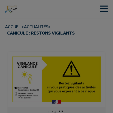
Contenu
Menu
Recherche
Pied de page
ACCUEIL
>
ACTUALITÉS
>
CANICULE : RESTONS VIGILANTS
1
/
1