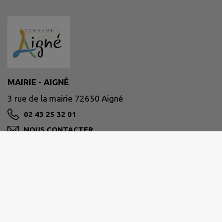
MAIRIE - AIGNÉ
3 rue de la mairie 72650 Aigné
02 43 25 32 01
NOUS CONTACTER
M'Y RENDRE
www.aigne.fr/