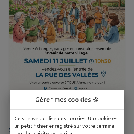
1
/
1
Gérer mes cookies 🍪
RENCONTRE CITOYENNE LE
Ce site web utilise des cookies. Un cookie est
un petit fichier enregistré sur votre terminal
SAMEDI 11 JUILLET
lors de la visite sur le site.