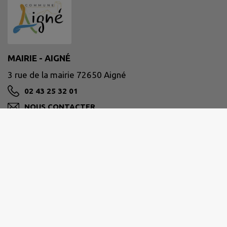
MAIRIE - AIGNÉ
3 rue de la mairie 72650 Aigné
02 43 25 32 01
NOUS CONTACTER
M'Y RENDRE
www.aigne.fr/