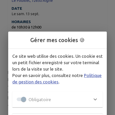
Le Fouillet, 72650 Aigné
DATE
Le sam. 13 sept.
HORAIRES
de 10h30 à 12h00
TARIFS
Gérer mes cookies 🍪
Gratuit
ORGANISÉ PAR
ACCLA Maison pour tous
Ce site web utilise des cookies. Un cookie est
un petit fichier enregistré sur votre terminal
lors de la visite sur le site.
Il est question ici de partager ses savoirs et ses
Pour en savoir plus, consultez notre
Politique
pratiques et ainsi transmettre des expériences
de gestion des cookies
.
auprès des personnes désireuses
d’acquérir des connaissances dans la réalisation et
le suivi d’un potager, voire de développer leur
Obligatoire
autonomie alimentaire.