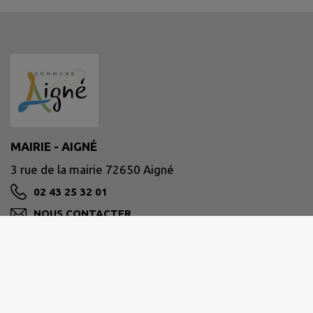
MAIRIE - AIGNÉ
3 rue de la mairie 72650 Aigné
02 43 25 32 01
NOUS CONTACTER
M'Y RENDRE
www.aigne.fr/