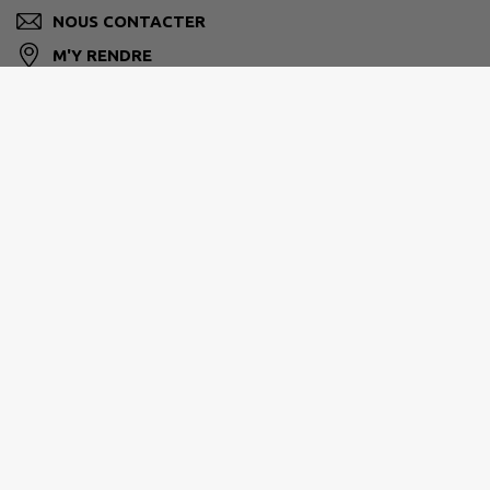
NOUS CONTACTER
M'Y RENDRE
www.aigne.fr/
LE MANS MÉTROPOLE
mairie@lemans.fr
Site réalisé par
IntraMuros SAS
|
Mentions légales