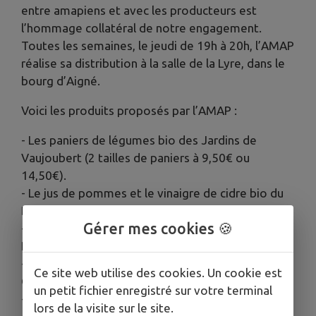
entre amapiens et avec les producteurs est
l’hommage collatéral de notre engagement.
Toutes les semaines, le jeudi de 19h à 20h, l’AMAP
réalise sa distribution à la salle de la Lyre, dans le
bourg d’Aigné.
Voici les produits proposés par l’AMAP :
- Les paniers de légumes bio des Jardins de
Vaujoubert (2 tailles de paniers à 9,50€ ou
14,50€).
- Le jus de pommes et le vinaigre de cidre bio du
Bocage Nord Mans à Aigné.
Gérer mes cookies 🍪
- Les oeufs Label Rouge de la Maison Grudé à
Pruillé-le-chétif.
- La farine et le pain bio des Meules Fermières à
Ce site web utilise des cookies. Un cookie est
Conlie.
un petit fichier enregistré sur votre terminal
- Les produits laitiers bio de la Ferme du Beaussay
lors de la visite sur le site.