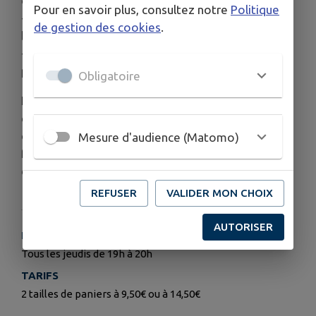
d’Ecommoy.
Pour en savoir plus, consultez notre
Politique
- Le jus de pomme/cassis et pomme gingembre
de gestion des cookies
.
bio de la Fontaine du Feu (une fois par mois).
- Le miel d’Arnaud Guéret de Louplande (une fois
par mois).
Obligatoire
Le principe de l’AMAP est un engagement de
commande sur une période donnée afin de
donner une lisibilité aux producteurs qui nous
Mesure d'audience (Matomo)
fournissent. L’AMAP fonctionne sur des périodes
d’engagement de 4 mois.
REFUSER
VALIDER MON CHOIX
AUTORISER
HORAIRES
Tous les jeudis de 19h à 20h
TARIFS
2 tailles de paniers à 9,50€ ou à 14,50€