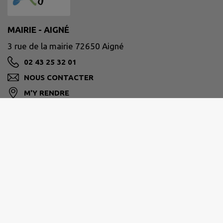
MAIRIE - AIGNÉ
3 rue de la mairie 72650 Aigné
02 43 25 32 01
NOUS CONTACTER
M'Y RENDRE
www.aigne.fr/