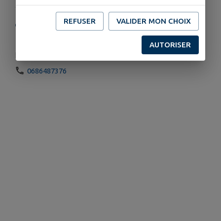
REFUSER
VALIDER MON CHOIX
COORDONNÉES
6 Place de l'Église, Aigne
AUTORISER
jeanclaudepaumier72@gmail.com
0686487376