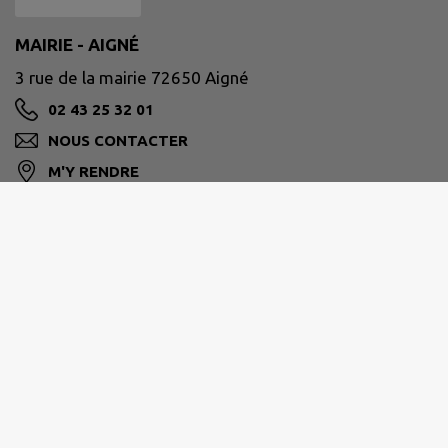
MAIRIE - AIGNÉ
3 rue de la mairie 72650 Aigné
02 43 25 32 01
NOUS CONTACTER
M'Y RENDRE
www.aigne.fr/