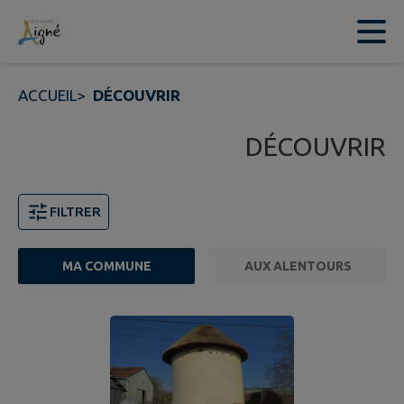
Contenu
Menu
Recherche
Pied de page
ACCUEIL
>
DÉCOUVRIR
DÉCOUVRIR
FILTRER
MA COMMUNE
AUX ALENTOURS
5 points d'intérêts trouvés.