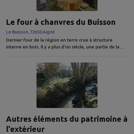
Le four à chanvres du Buisson
Le Buisson, 72650 Aigné
Dernier four de la région en terre crue à structure
interne en bois. Il y a plus d’un siècle, une partie de la
campagne sarthoise s’est couverte de curieux petits
édifices dans lesquels les agriculteurs chauffaient le
chanvre pour le dessécher avant de le broyer. La filasse
ainsi obtenue était destinée à la fabrication des toiles,
des bâches mais aussi des cordages. Parfois carrés, mais
le plus...
Autres éléments du patrimoine à
l'extérieur