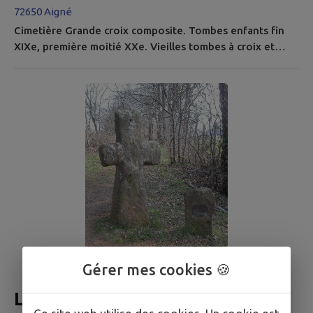
72650 Aigné
Cimetière Grande croix composite. Tombes enfants fin
XIXe, première moitié XXe. Vieilles tombes à croix et
encadrement de fonte. Lavoirs Lavoir municipal. Lavoir
privé voisin. Dans le village et en dehors Croix de bois et
en pierres. Croix peintes en blanc au-dessus des portes
des maisons et des étables (ainsi mises sous la protection
divine). Puits de différentes formes. Pour toute
demande...
Gérer mes cookies 🍪
La croix de Montaillé