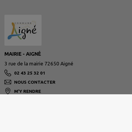
MAIRIE - AIGNÉ
3 rue de la mairie 72650 Aigné
02 43 25 32 01
NOUS CONTACTER
M'Y RENDRE
www.aigne.fr/