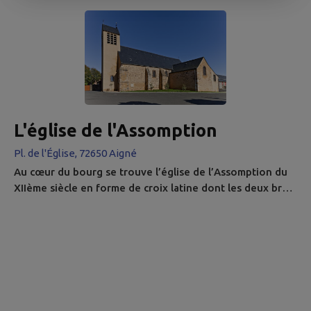
insectes xylophages qui grignotent le noyer, puis contre
les champignons. C’est là que le restaurateur à qui elle a
été confiée découvre ce que les affres du temps ont
caché : Un trésor. 700 heures de travail au scalpel ont...
L'église de l'Assomption
Pl. de l'Église, 72650 Aigné
Au cœur du bourg se trouve l’église de l’Assomption du
XIIème siècle en forme de croix latine dont les deux bras
sont occupés par deux chapelles. Cet édifice, remanié
aux XVIIème, XVIIIème et XXème siècles, comporte une
tour-clocher carrée à campanile. Classés sur la liste
supplémentaire des monuments historiques : Pietà Fin
XIVe Début XVe. Restaurée dans sa polychromie
originelle. En noyer. La...