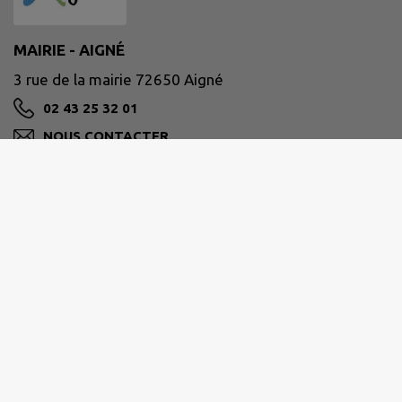
MAIRIE - AIGNÉ
3 rue de la mairie 72650 Aigné
02 43 25 32 01
NOUS CONTACTER
M'Y RENDRE
www.aigne.fr/