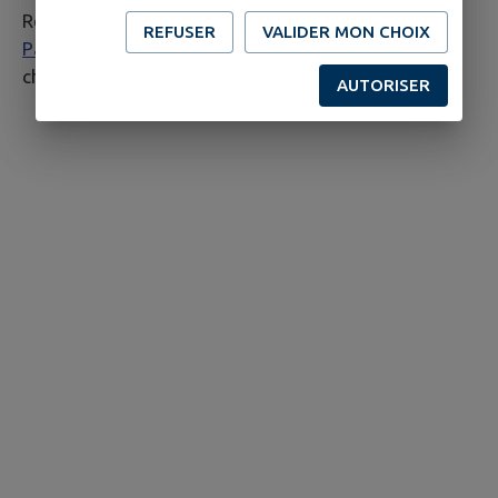
Retrouver les livrets édités par l'association
Aigné
REFUSER
VALIDER MON CHOIX
Patrimoine
- 5 livrets sur l’église, Aigné en 14-18, le
chanvre à Aigné, ... - à la
bibliothèque.
AUTORISER