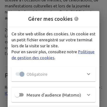
manifestations culturelles et lors de la journée
nationale du patrimoine. La salle de l’ACCLA est
agrandie et rénovée.
Gérer mes cookies 🍪
2009
Ce site web utilise des cookies. Un cookie est
La commune accueille une multitude d’activités
un petit fichier enregistré sur votre terminal
culturelles, sportives et professionnelles tout en
lors de la visite sur le site.
continuant son expansion respectueuse de
Pour en savoir plus, consultez notre
Politique
l’environnement
de gestion des cookies
.
Obligatoire
Patrimoine
Retrouvez tous les points d'intérêts de la commune :
ICI
.
Mesure d'audience (Matomo)