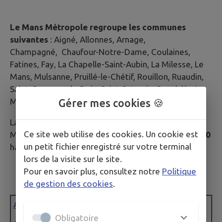
Le Mans Métropole regroupe les communes
suivantes
: Aigné, Allonnes, Arnage,
Champagné, Chaufour-Notre-Dame,
Coulaines,
Fatines, Fay, La Chapelle-Saint-Aubin, La Milesse, Le
Mans, Mulsanne, Pruillé-le-Chétif, Rouillon, Ruaudin,
Saint-Georges-du-Bois, Saint-Saturnin, Sargé-lès-Le
Mans, Trangé et Yvré-l'Évêque.
Gérer mes cookies 🍪
La population cumulée des 20 communes de Le
Ce site web utilise des cookies. Un cookie est
Mans Métropole, au 1er janvier 2024 est de
210 410
un petit fichier enregistré sur votre terminal
habitants.
lors de la visite sur le site.
Pour en savoir plus, consultez notre
Politique
de gestion des cookies
.
Allonnes
Obligatoire
Mulsanne