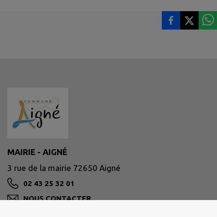
MAIRIE - AIGNÉ
3 rue de la mairie 72650 Aigné
02 43 25 32 01
NOUS CONTACTER
M'Y RENDRE