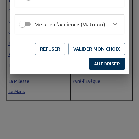
Arnage
Pruillé-le-Chétif
Champagné
Rouillon
Chaufour-notre-Dame
Mesure d'audience (Matomo)
Ruaudin
Coulaines
Saint-Saturnin
Fatines
REFUSER
VALIDER MON CHOIX
Saint-Georges-du-Bois
Fay
Sargé-lès-Le Mans
AUTORISER
La Chapelle-Saint-Aubin
Trangé
Yvré-l'Évêque
La Milesse
Le Mans