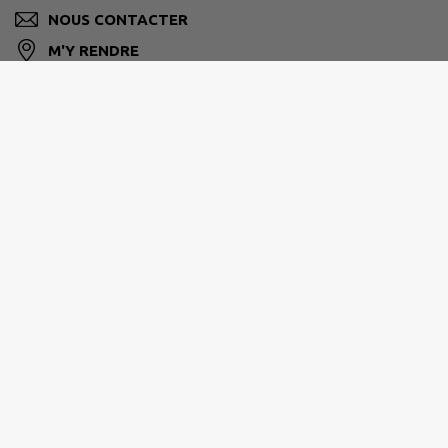
NOUS CONTACTER
M'Y RENDRE
www.aigne.fr/
LE MANS MÉTROPOLE
mairie@lemans.fr
Site réalisé par
IntraMuros SAS
|
Mentions légales