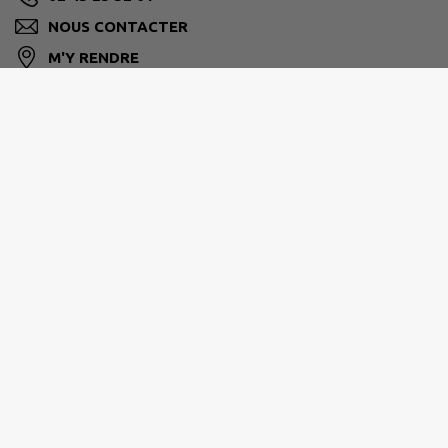
NOUS CONTACTER
M'Y RENDRE
www.aigne.fr/
LE MANS MÉTROPOLE
mairie@lemans.fr