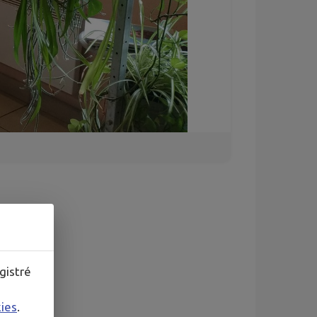
gistré
kies
.