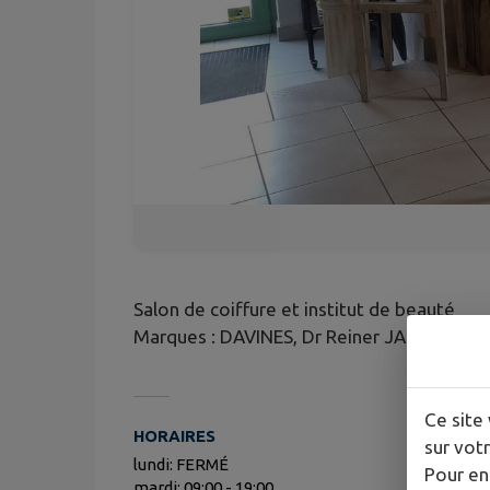
Salon de coiffure et institut de beauté
Marques : DAVINES, Dr Reiner JANKA, Bio 
Ce site 
HORAIRES
sur votr
lundi: FERMÉ
Pour en
mardi: 09:00 - 19:00