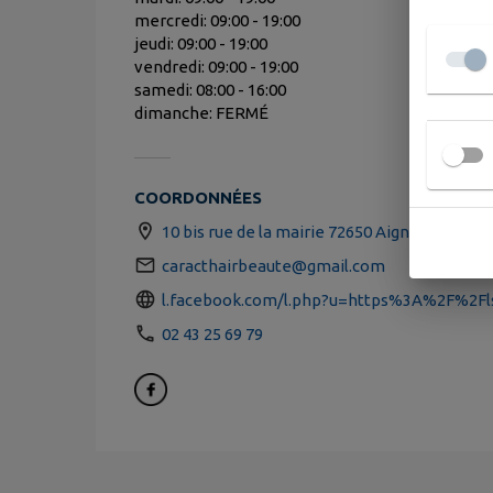
mercredi: 09:00 - 19:00
jeudi: 09:00 - 19:00
vendredi: 09:00 - 19:00
samedi: 08:00 - 16:00
dimanche: FERMÉ
COORDONNÉES
10 bis rue de la mairie 72650 Aigné
caracthairbeaute@gmail.com
l.facebook.com/l.php?u=https%3A%2F%2Flsr
02 43 25 69 79