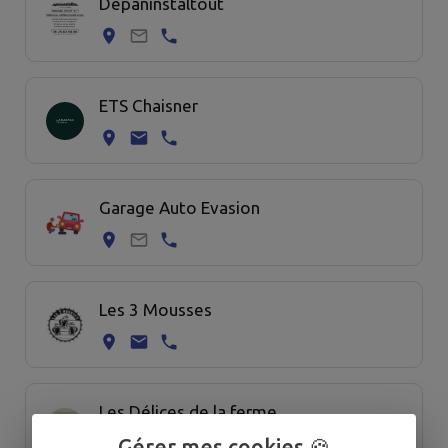
Depaninstaltout
ETS Chaisner
Garage Auto Evasion
Les 3 Mousses
Les Délices de la ferme
Gérer mes cookies 🍪