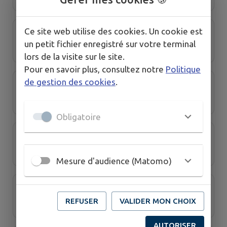
Ce site web utilise des cookies. Un cookie est
Les petits cabris
un petit fichier enregistré sur votre terminal
lors de la visite sur le site.
Pour en savoir plus, consultez notre
Politique
de gestion des cookies
.
Loiseau de la Ferme
Obligatoire
Nache Automobiles
Mesure d'audience (Matomo)
Sens et Enfance
REFUSER
VALIDER MON CHOIX
AUTORISER