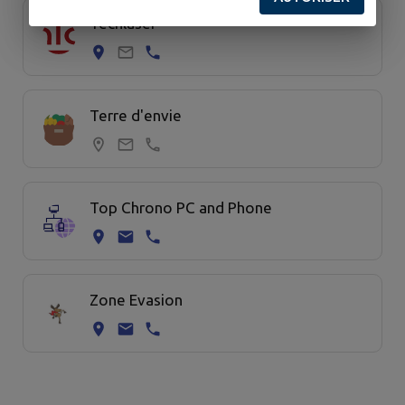
Techlaser
Terre d'envie
Top Chrono PC and Phone
Zone Evasion