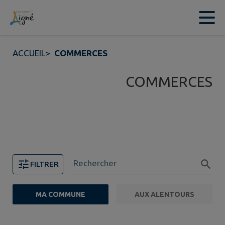
Contenu
Menu
Recherche
Pied de page
ACCUEIL
>
COMMERCES
COMMERCES
Rechercher
FILTRER
MA COMMUNE
AUX ALENTOURS
FILTRE ACTIF