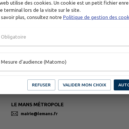
web utilise des cookies. Un cookie est un petit fichier enre
e terminal lors de la visite sur le site.
 savoir plus, consultez notre
Politique de gestion des coo
Obligatoire
Mesure d'audience (Matomo)
REFUSER
VALIDER MON CHOIX
AUT
LE MANS MÉTROPOLE
mairie@lemans.fr